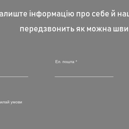
алиште інформацію про себе й н
передзвонить як можна шви
Ел. пошта
илай умови