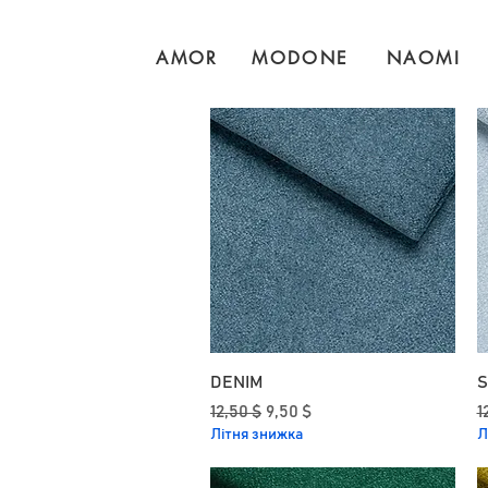
AMOR
MODONE
NAOMI
DENIM
S
Звичайна ціна
За розпродажем
З
12,50 $
9,50 $
1
Літня знижка
Л