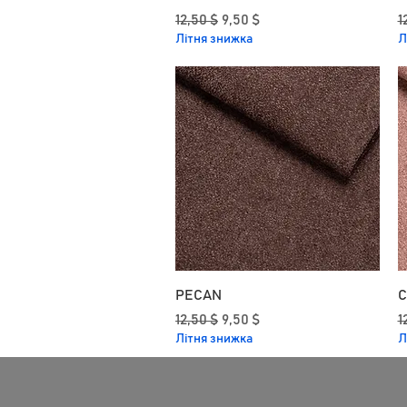
Звичайна ціна
За розпродажем
З
12,50 $
9,50 $
1
Літня знижка
Л
PECAN
C
Звичайна ціна
За розпродажем
З
12,50 $
9,50 $
1
Літня знижка
Л