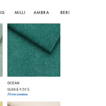
NG
MILLI
AMBRA
BERI
OCEAN
Звичайна ціна
За розпродажем
12,50 $
9,50 $
Літня знижка