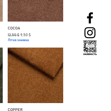
COCOA
Звичайна ціна
За розпродажем
12,50 $
9,50 $
Літня знижка
COPPER