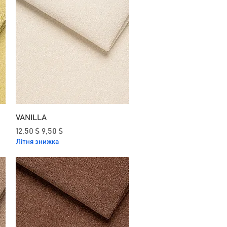
VANILLA
Звичайна ціна
За розпродажем
12,50 $
9,50 $
Літня знижка