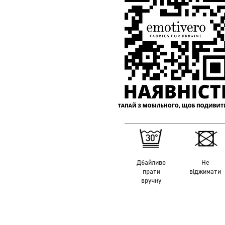
Дбайливо
Не
прати
віджимати
вручну