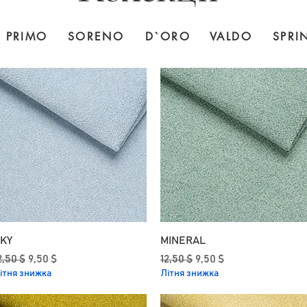
PRIMO
SORENO
D`ORO
VALDO
SPRI
KY
MINERAL
вичайна ціна
За розпродажем
Звичайна ціна
За розпродажем
2,50 $
9,50 $
12,50 $
9,50 $
ітня знижка
Літня знижка