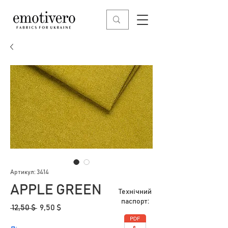
Артикул: 3414
APPLE GREEN
Технічний
паспорт:
Звичайна
За
 12,50 $ 
9,50 $
ціна
розпродажем