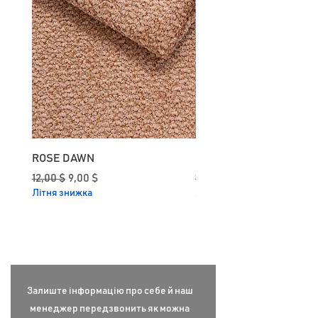
ROSE DAWN
CURRY
Звичайна ціна
За розпродажем
Звичайна ціна
12,00 $
9,00 $
12,00 $
Літня знижка
Літня знижка
Залиште інформацію про себе й наш
менеджер передзвонить як можна