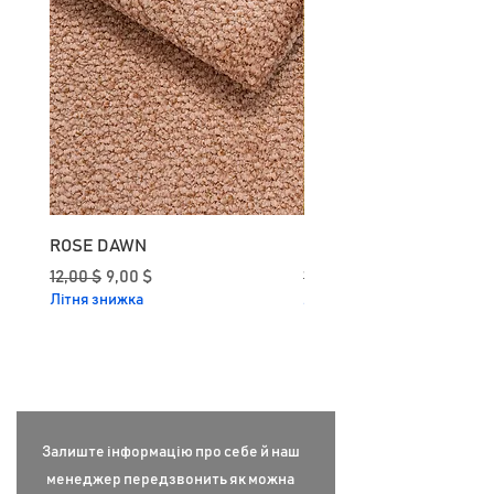
ROSE DAWN
CURRY
Звичайна ціна
За розпродажем
Звичайна ціна
12,00 $
9,00 $
12,00 $
Літня знижка
Літня знижка
Залиште інформацію про себе й наш
менеджер передзвонить як можна