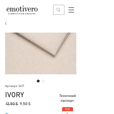
Артикул: 3417
IVORY
Технічний
паспорт:
Звичайна
За
 12,50 $ 
9,50 $
ціна
розпродажем