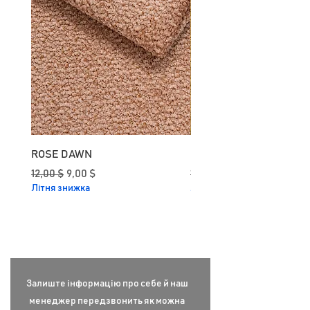
ROSE DAWN
CURRY
Звичайна ціна
За розпродажем
Звичайна ціна
12,00 $
9,00 $
12,00 $
Літня знижка
Літня знижка
Залиште інформацію про себе й наш
менеджер передзвонить як можна