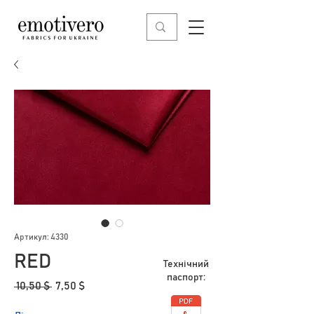
Артикул: 4330
RED
Технічний
паспорт:
Звичайна
За
 10,50 $ 
7,50 $
ціна
розпродажем