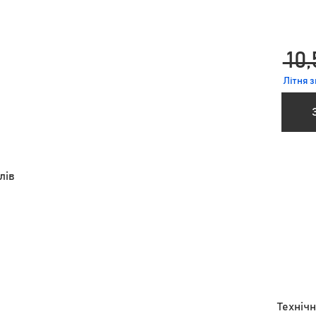
 10,
Літня 
лів
Технічн