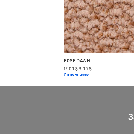
ROSE DAWN
Звичайна ціна
За розпродажем
12,00 $
9,00 $
Літня знижка
З