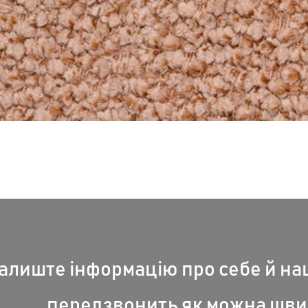
Швидкий перегляд
алиште інформацію про себе й н
передзвонить як можна шви