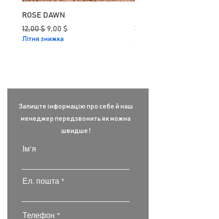
ROSE DAWN
CURRY
Звичайна ціна
За розпродажем
Звичайна ціна
12,00 $
9,00 $
12,00 $
Літня знижка
Літня знижка
Залиште інформацію про себе й наш
менеджер передзвонить як можна
швидше !
Ім'я
Ел. пошта
Телефон