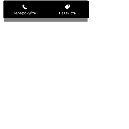
Телефонуйте
Наявність
Я приймаю правилай умови
Відправити
Мапа сайту
Контакти