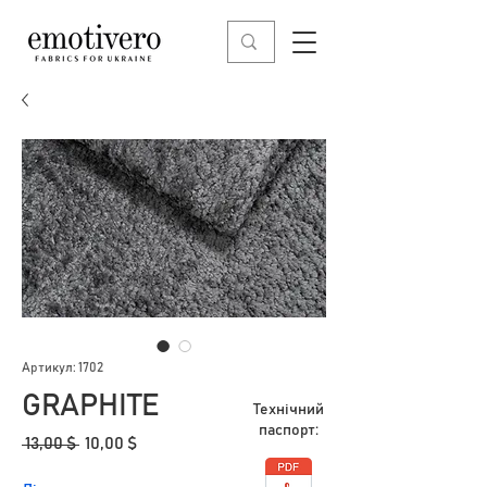
Артикул: 1702
GRAPHITE
Технічний
паспорт:
Звичайна
За
 13,00 $ 
10,00 $
ціна
розпродажем