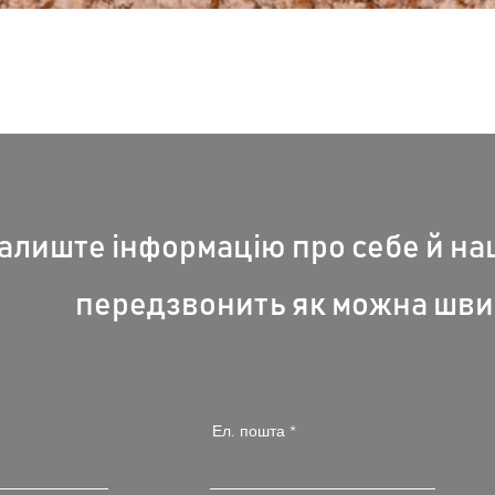
Швидкий перегляд
алиште інформацію про себе й н
передзвонить як можна шви
Ел. пошта