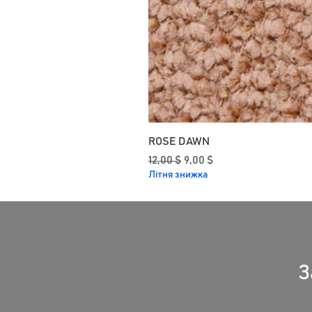
ROSE DAWN
Звичайна ціна
За розпродажем
12,00 $
9,00 $
Літня знижка
З