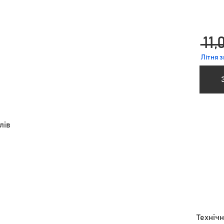
 11,
Літня 
лів
Технічн