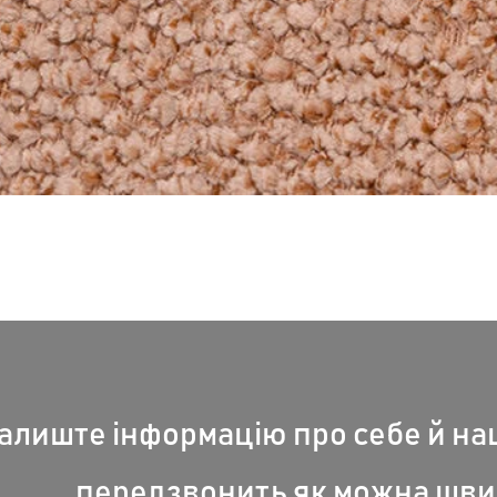
Швидкий перегляд
алиште інформацію про себе й н
передзвонить як можна шви