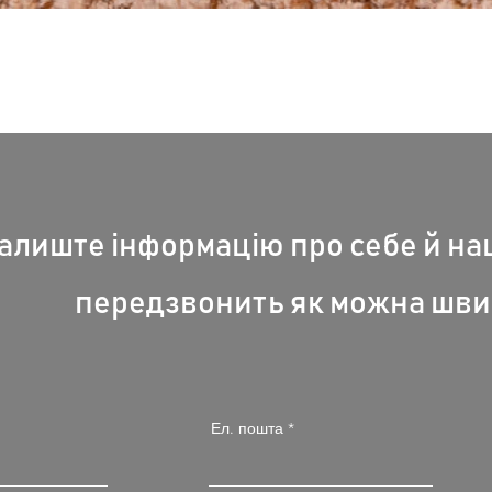
Швидкий перегляд
алиште інформацію про себе й н
передзвонить як можна шви
Ел. пошта