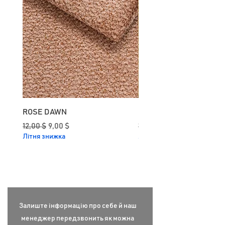
ROSE DAWN
CURRY
Звичайна ціна
За розпродажем
Звичайна ціна
12,00 $
9,00 $
12,00 $
Літня знижка
Літня знижка
Залиште інформацію про себе й наш
менеджер передзвонить як можна