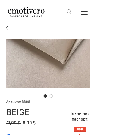
Артикул: 8808
BEIGE
Технічний
паспорт:
Звичайна
За
 11,00 $ 
8,00 $
ціна
розпродажем