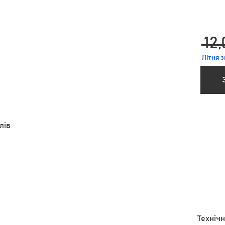
 12,
Літня 
лів
Технічн