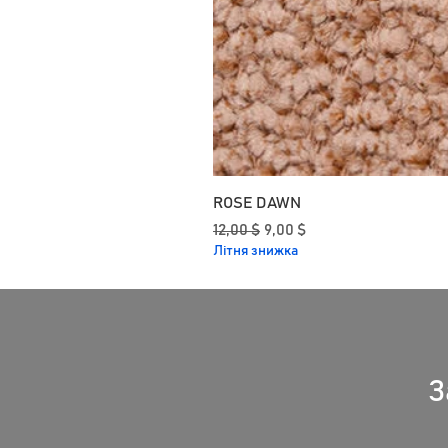
ROSE DAWN
Звичайна ціна
За розпродажем
12,00 $
9,00 $
Літня знижка
З