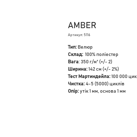
AMBER
Артикул: 5116
Тип:
Велюр
Склад:
100% поліестер
Вага
: 350 г/м² (+/- 2)
Ширина:
142 см (+/- 2%)
Тест Мартиндейла:
100 000 цик
Чистка:
4-5 (5000) циклів
Опір:
утік 1 мм, основа 1 мм