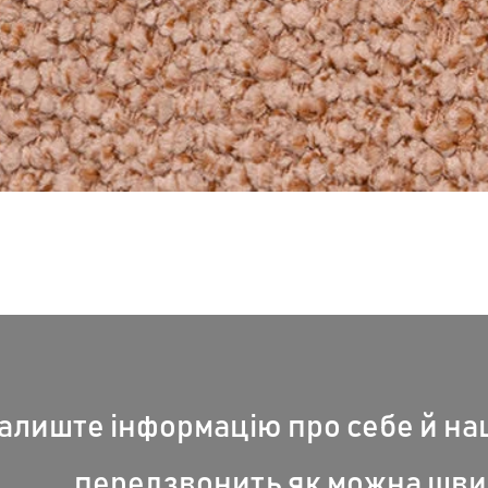
Швидкий перегляд
алиште інформацію про себе й н
передзвонить як можна шви